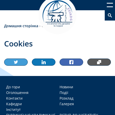
Домашня сторінка
›
Cookies
Cookies
До гори
Новини
Оголошення
Події
Контакти
Розклад
Кафедри
Галерея
Інститут