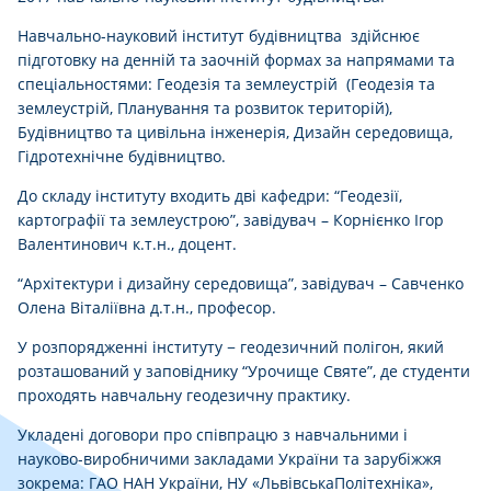
Навчально-науковий інститут будівництва здійснює
підготовку на денній та заочній формах за напрямами та
спеціальностями: Геодезія та землеустрій (Геодезія та
землеустрій, Планування та розвиток територій),
Будівництво та цивільна інженерія, Дизайн середовища,
Гідротехнічне будівництво.
До складу інституту входить дві кафедри: “Геодезії,
картографії та землеустрою”, завідувач – Корнієнко Ігор
Валентинович к.т.н., доцент.
“Архітектури і дизайну середовища”, завідувач – Савченко
Олена Віталіївна д.т.н., професор.
У розпорядженні інституту − геодезичний полігон, який
розташований у заповіднику “Урочище Святе”, де студенти
проходять навчальну геодезичну практику.
Укладені договори про співпрацю з навчальними і
науково-виробничими закладами України та зарубіжжя
зокрема: ГАО НАН України, НУ «ЛьвівськаПолітехніка»,