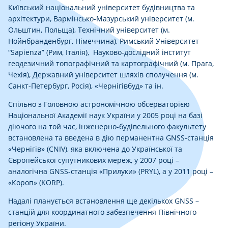
Київський національний університет будівництва та
архітектури, Вармінсько-Мазурський університет (м.
Ольштин, Польща), Технічний університет (м.
Нойнбранденбург, Німеччина), Римський Університет
“Sapienza” (Рим, Італія), Науково-дослідний інститут
геодезичний топографічний та картографічний (м. Прага,
Чехія), Державний університет шляхів сполучення (м.
Санкт-Петербург, Росія), «Чернігівбуд» та ін.
Спільно з Головною астрономічною обсерваторією
Національної Академії наук України у 2005 році на базі
діючого на той час, інженерно-будівельного факультету
встановлена та введена в дію перманентна GNSS-станція
«Чернігів» (CNIV), яка включена до Української та
Європейської супутникових мереж, у 2007 році –
аналогічна GNSS-станція «Прилуки» (PRYL), а у 2011 році –
«Короп» (KORP).
Надалі планується встановлення ще декількох GNSS –
станцій для координатного забезпечення Північного
регіону України.