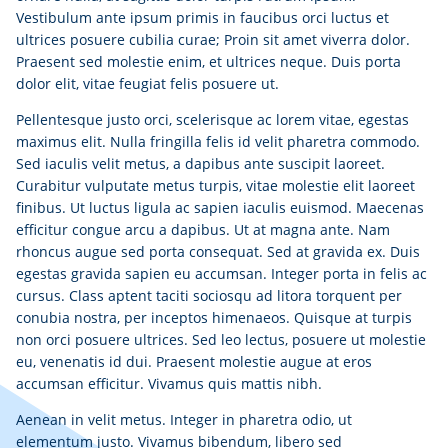
Vestibulum ante ipsum primis in faucibus orci luctus et
ultrices posuere cubilia curae; Proin sit amet viverra dolor.
Praesent sed molestie enim, et ultrices neque. Duis porta
dolor elit, vitae feugiat felis posuere ut.
Pellentesque justo orci, scelerisque ac lorem vitae, egestas
maximus elit. Nulla fringilla felis id velit pharetra commodo.
Sed iaculis velit metus, a dapibus ante suscipit laoreet.
Curabitur vulputate metus turpis, vitae molestie elit laoreet
finibus. Ut luctus ligula ac sapien iaculis euismod. Maecenas
efficitur congue arcu a dapibus. Ut at magna ante. Nam
rhoncus augue sed porta consequat. Sed at gravida ex. Duis
egestas gravida sapien eu accumsan. Integer porta in felis ac
cursus. Class aptent taciti sociosqu ad litora torquent per
conubia nostra, per inceptos himenaeos. Quisque at turpis
non orci posuere ultrices. Sed leo lectus, posuere ut molestie
eu, venenatis id dui. Praesent molestie augue at eros
accumsan efficitur. Vivamus quis mattis nibh.
Aenean in velit metus. Integer in pharetra odio, ut
elementum justo. Vivamus bibendum, libero sed