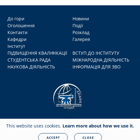
До гори
Новини
Оголошення
Події
Контакти
Розклад
Кафедри
Галерея
Інститут
ПІДВИЩЕННЯ КВАЛІФІКАЦІЇ
ВСТУП ДО ІНСТИТУТУ
СТУДЕНТСЬКА РАДА
МІЖНАРОДНА ДІЯЛЬНІСТЬ
НАУКОВА ДІЯЛЬНІСТЬ
ІНФОРМАЦІЯ ДЛЯ ЗВО
This website uses cookies.
Learn more about how we use it.
© 2026
ibf.stu.cn.ua
All rights reserved. Any unauthorized copying is strictly
ACCEPT
CLOSE
forbidden.
Privacy policy
|
Cookies