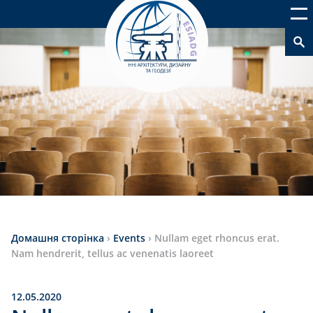
Домашня сторінка
›
Events
›
Nullam eget rhoncus erat.
Nam hendrerit, tellus ac venenatis laoreet
12.05.2020