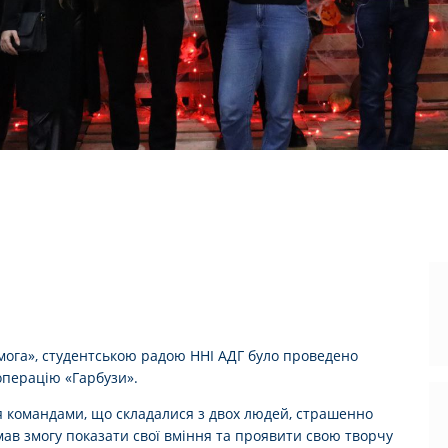
емога», студентською радою ННІ АДГ було проведено
операцію «Гарбузи».
я командами, що складалися з двох людей, страшенно
мав змогу показати свої вміння та проявити свою творчу