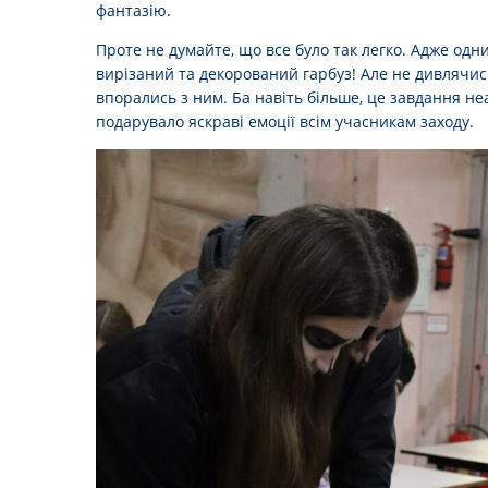
фантазію.
Проте не думайте, що все було так легко. Адже од
вирізаний та декорований гарбуз! Але не дивлячис
впорались з ним. Ба навіть більше, це завдання н
подарувало яскраві емоції всім учасникам заходу.