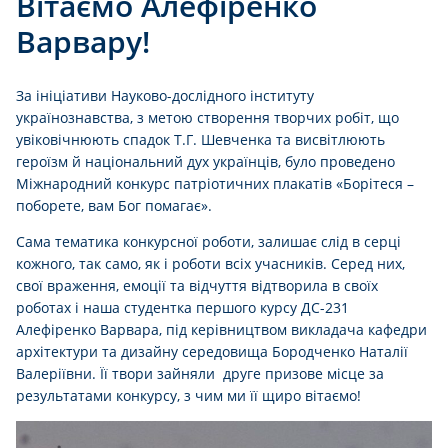
Вітаємо Алефіренко
Варвару!
За ініціативи Науково-дослідного інституту
українознавства, з метою створення творчих робіт, що
увіковічнюють спадок Т.Г. Шевченка та висвітлюють
героїзм й національний дух українців, було проведено
Міжнародний конкурс патріотичних плакатів «Борітеся –
поборете, вам Бог помагає».
Сама тематика конкурсної роботи, залишає слід в серці
кожного, так само, як і роботи всіх учасників. Серед них,
свої враження, емоції та відчуття відтворила в своїх
роботах і наша студентка першого курсу ДС-231
Алефіренко Варвара, під керівництвом викладача кафедри
архітектури та дизайну середовища Бородченко Наталії
Валеріївни. Її твори зайняли друге призове місце за
результатами конкурсу, з чим ми її щиро вітаємо!