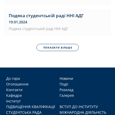
Подяка студентській раді ННІ АДГ
19.01.2024
Подяка студентській раді ННІ АДГ
ПОКАЗАТИ БІЛЬШЕ
До гори
Новини
Оголошення
Події
Контакти
Розклад
Кафедри
Галерея
Інститут
ПІДВИЩЕННЯ КВАЛІФІКАЦІЇ
ВСТУП ДО ІНСТИТУТУ
СТУДЕНТСЬКА РАДА
МІЖНАРОДНА ДІЯЛЬНІСТЬ