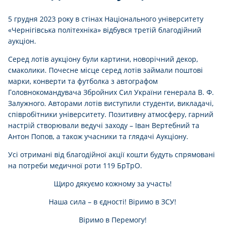
5 грудня 2023 року в стінах Національного університету
«Чернігівська політехніка» відбувся третій благодійний
аукціон.
Серед лотів аукціону були картини, новорічний декор,
смаколики. Почесне місце серед лотів займали поштові
марки, конверти та футболка з автографом
Головнокомандувача Збройних Сил України генерала В. Ф.
Залужного. Авторами лотів виступили студенти, викладачі,
співробітники університету. Позитивну атмосферу, гарний
настрій створювали ведучі заходу – Іван Вертебний та
Антон Попов, а також учасники та глядачі Аукціону.
Усі отримані від благодійної акції кошти будуть спрямовані
на потреби медичної роти 119 БрТрО.
Щиро дякуємо кожному за участь!
Наша сила – в єдності! Віримо в ЗСУ!
Віримо в Перемогу!