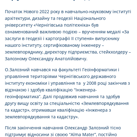
Початок Нового 2022 року в навчально-науковому інституті
архітектури, дизайну та геодезії Національного
університету «Чернігівська політехніка» був
ознаменований важливою подією – врученням медалі «За
заслуги в геодезії і картографії ІІ ступеня» випускнику
нашого інституту, сертифікованому інженеру –
землевпоряднику, директору підприємства, стейкхолдеру –
Залозному Олександру Анатолійовичу.
О.Залозний навчався на факультеті Геоінформатики і
управління територіями Чернігівського державного
інституту економіки і управління та у 2008 році закінчив з
відзнакою і здобув кваліфікацію “Інженера-
геоінформатика”. Далі продовжив навчання та здобув
другу вищу освіту за спеціальністю «Землевпорядкування
та кадастр», отримавши кваліфікацію «Інженера з
землевпорядкування та кадастру».
Після закінчення навчання Олександр Залозний тісно
підтримує відносини зі своєю “Alma Mater”, постійно