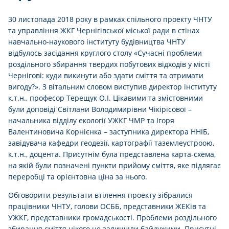
30 листопада 2018 року в рамках спільного проекту ЧНТУ
та управління ЖКГ Чернігівської міської ради в стінах
навчально-наукового інституту будівництва ЧНТУ
відбулось засідання круглого столу «Сучасні проблеми
роздільного збирання твердих побутових відходів у місті
Чернігові: куди викинути або здати сміття та отримати
вигоду?». З вітальним словом виступив директор інституту
к.т.н., професор Терещук О.І. Цікавими та змістовними
були доповіді Світлани Володимирівни Чікірісової –
начальника відділу екології УЖКГ ЧМР та Ігоря
Валентиновича Корнієнка – заступника директора ННІБ,
завідувача кафедри геодезії, картографії таземлеустроою,
к.т.н., доцента. Присутнім була представлена карта-схема,
на якій були позначені пункти прийому сміття, яке підлягає
переробці та орієнтовна ціна за нього.
Обговорити результати втілення проекту зібралися
працівники ЧНТУ, голови ОСББ, представники ЖЕКів та
УЖКГ, представники громадськості. Проблеми роздільного
збирання сміття нікого не залишили байдужими. Присутні